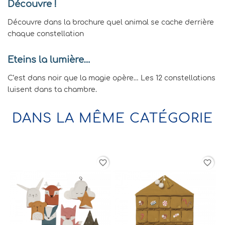
Découvre !
Découvre dans la brochure quel animal se cache derrière
chaque constellation
Eteins la lumière…
C’est dans noir que la magie opère… Les 12 constellations
luisent dans ta chambre.
DANS LA MÊME CATÉGORIE
rder
favorite_border
favorite_border