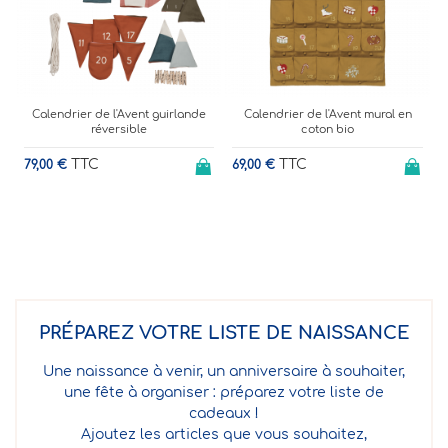
1
Calendrier de l'Avent guirlande
Calendrier de l'Avent mural en
réversible
coton bio
TTC
TTC
79,00 €
69,00 €
PRÉPAREZ VOTRE LISTE DE NAISSANCE
Une naissance à venir, un anniversaire à souhaiter,
une fête à organiser : préparez votre liste de
cadeaux !
Ajoutez les articles que vous souhaitez,