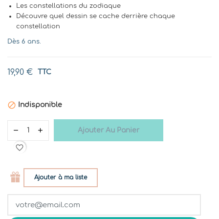
Les constellations du zodiaque
Découvre quel dessin se cache derrière chaque
constellation
Dès 6 ans.
19,90 €
TTC

Indisponible
Ajouter Au Panier
favorite_border
Ajouter à ma liste