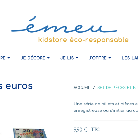
IPE
JE DÉCORE
JE LIS
J'OFFRE
LES L
ts euros
ACCUEIL
SET DE PIÈCES ET B
Une série de billets et pièces
enregistreuse ou s'initier au ca
9,90 €
TTC