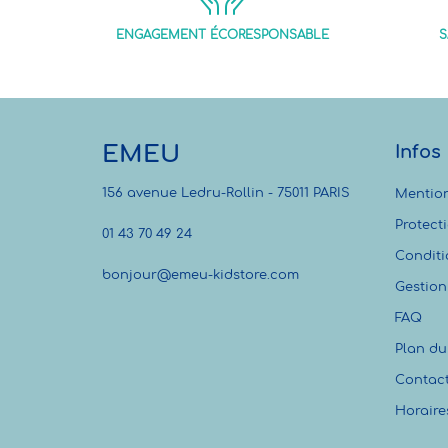
ENGAGEMENT ÉCORESPONSABLE
S
EMEU
Infos
156 avenue Ledru-Rollin - 75011 PARIS
Mention
Protect
01 43 70 49 24
Conditi
bonjour@emeu-kidstore.com
Gestion
FAQ
Plan du 
Contac
Horaire