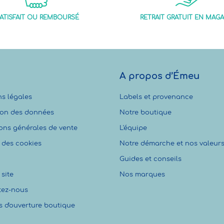
ATISFAIT OU REMBOURSÉ
RETRAIT GRATUIT EN MAGA
A propos d’Émeu
s légales
Labels et provenance
ion des données
Notre boutique
ons générales de vente
L'équipe
 des cookies
Notre démarche et nos valeur
Guides et conseils
site
Nos marques
tez-nous
s d'ouverture boutique