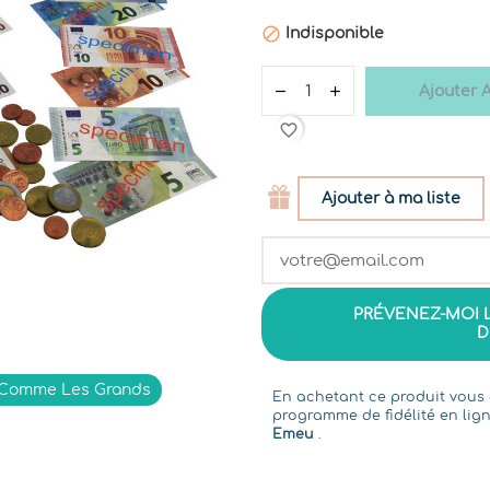

Indisponible
Ajouter 
favorite_border
Ajouter à ma liste
PRÉVENEZ-MOI 
D
Comme Les Grands
En achetant ce produit vou
programme de fidélité en lign
Emeu
.