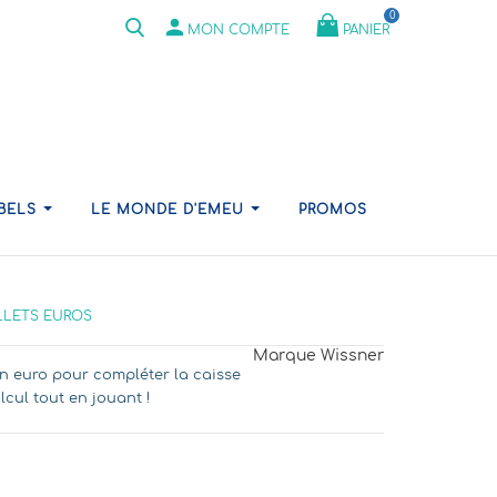
0
person
PANIER
MON COMPTE
ABELS
LE MONDE D'EMEU
PROMOS
ILLETS EUROS
Marque
Wissner
 en euro pour compléter la caisse
lcul tout en jouant !