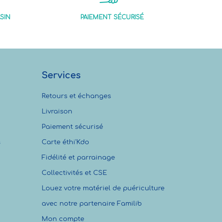
SIN
PAIEMENT SÉCURISÉ
Services
Retours et échanges
Livraison
Paiement sécurisé
s
Carte éthi'Kdo
Fidélité et parrainage
Collectivités et CSE
Louez votre matériel de puériculture
avec notre partenaire Familib
Mon compte