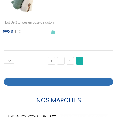
Lot de 2 langes en gaze de coton
TTC
29,90 €


1
2
3
NOS MARQUES