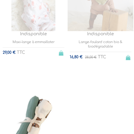
Indisponible
Indisponible
Maxi-lange à emmailloter
Lange-foulard coton bio &
biodégradable
TTC
29,00 €
TTC
16,80 €
28,00 €