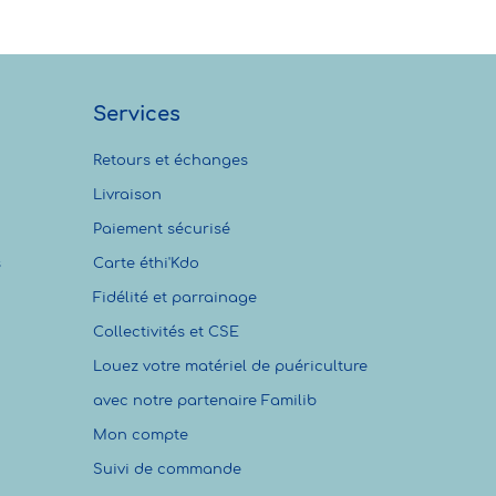
Services
Retours et échanges
Livraison
Paiement sécurisé
s
Carte éthi'Kdo
Fidélité et parrainage
Collectivités et CSE
Louez votre matériel de puériculture
avec notre partenaire Familib
Mon compte
Suivi de commande