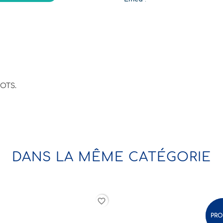
GOTS.
DANS LA MÊME CATÉGORIE
favorite_border
-19,19%
PROMO !