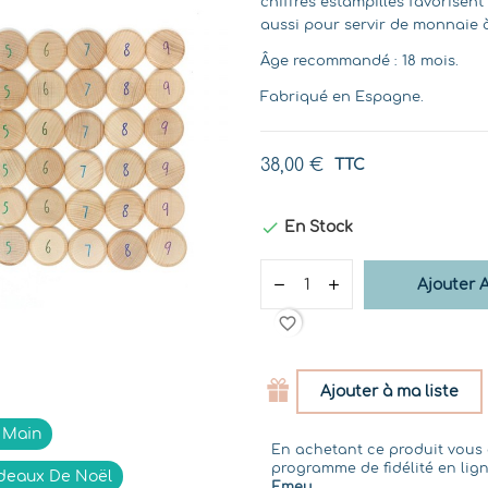
chiffres estampillés favorisen
aussi pour servir de monnaie 
Âge recommandé : 18 mois.
Fabriqué en Espagne.
38,00 €
TTC

En Stock
Ajouter 
favorite_border
Ajouter à ma liste
t Main
En achetant ce produit vou
programme de fidélité en lign
deaux De Noël
Emeu
.