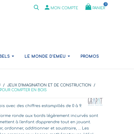
0
person
PANIER
MON COMPTE
ABELS
LE MONDE D'EMEU
PROMOS
U
JEUX D'IMAGINATION ET DE CONSTRUCTION
S POUR COMPTER EN BOIS
is avec des chiffres estampillés de 0 à 9.
 forme ronde aux bords légèrement incurvés sont
mettent à l'enfant d'apprendre tout en jouant.
, ordonner, additionner et soustraire, ... Les