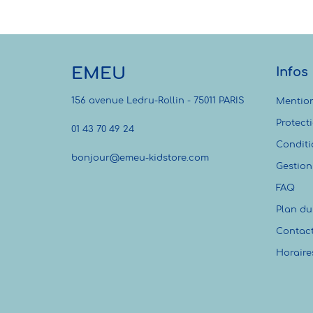
EMEU
Infos
156 avenue Ledru-Rollin - 75011 PARIS
Mention
Protect
01 43 70 49 24
Conditi
bonjour@emeu-kidstore.com
Gestion
FAQ
Plan du 
Contac
Horaire