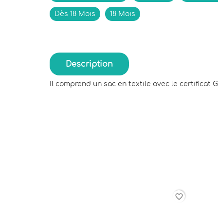
Dès 18 Mois
18 Mois
Description
Il comprend un sac en textile avec le certificat 
favorite_border
favorite_border