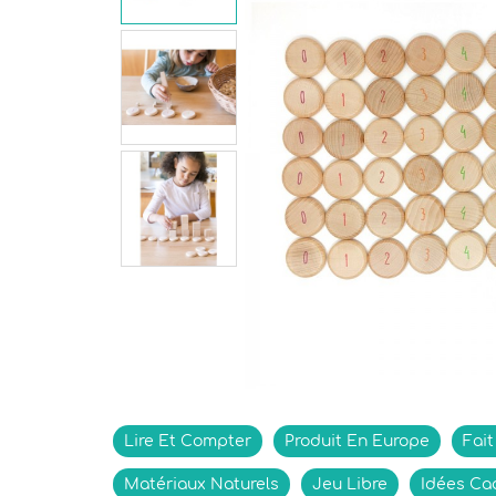
Lire Et Compter
Produit En Europe
Fai
Matériaux Naturels
Jeu Libre
Idées Ca