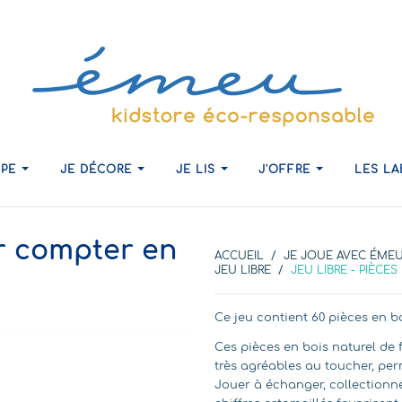
IPE
JE DÉCORE
JE LIS
J'OFFRE
LES L
ur compter en
ACCUEIL
JE JOUE AVEC ÉME
JEU LIBRE
JEU LIBRE - PIÈCE
Ce jeu contient 60 pièces en bo
Ces pièces en bois naturel de
très agréables au toucher, per
Jouer à échanger, collectionner