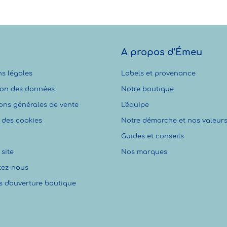
A propos d’Émeu
s légales
Labels et provenance
ion des données
Notre boutique
ons générales de vente
L'équipe
 des cookies
Notre démarche et nos valeur
Guides et conseils
site
Nos marques
tez-nous
s d'ouverture boutique