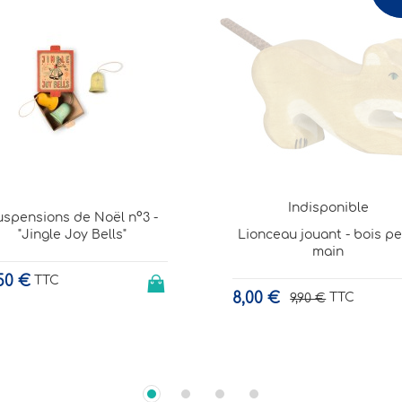
Indisponible
Indisponible
onceau jouant - bois peint
Kit démarrage Pixel an
main
Create
00 €
34,95 €
TTC
TTC
9,90 €