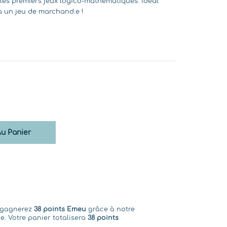
t les premiers jeux logico-mathématiques. Idéal
à un jeu de marchand.e !
Au Panier
s gagnerez
38 points Emeu
grâce à notre
e. Votre panier totalisera
38 points